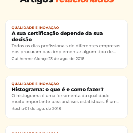
QUALIDADE E INOVAÇÃO
A sua certificação depende da sua
decisão
Todos os dias profissionais de diferentes empresas
nos procuram para implementar algum tipo de
sistema de gestão (ISO 9001, ISO 14001, ISO 45001,
Guilherme Alonço
·
23 de ago. de 2018
PBQP-H, SASSMAQ e etc). Porém, a maioria esbarra
no momento de decidir se irá ou não dar inicio ao
projeto.
QUALIDADE E INOVAÇÃO
Histograma: o que é e como fazer?
O histograma é uma ferramenta da qualidade
muito importante para análises estatísticas. É um
gráfico que mostra a distribuição de
rtocha
·
01 de ago. de 2018
acontecimentos registrados em todo o espectro.
Esses acontecimentos registrados são chamados
de amostras e são dados coletados de um
processo que se queira analisar o comportamento.