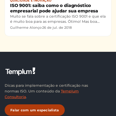
QUALIDADE E INOVAÇÃO
ISO 9001: saiba como o diagnóstico
empresarial pode ajudar sua empresa
Muito se fala sobre a certificação ISO 9001 e que ela
é muito boa para as empresas. Ótimo! Mas boa
para o que? No texto de hoje quero explorar um
Guilherme Alonço
·
26 de jul. de 2018
pouco mais sobre este assunto e de quebra
disponibilizar um diagnóstico empresarial com
base na própria ISO 9001.
Dicas para implementação e certificação nas
normas ISO. Um conteúdo da
Templum
Consultoria
.
Falar com um especialista