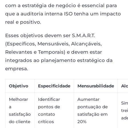
com a estratégia de negócio é essencial para
que a auditoria interna ISO tenha um impacto
real e positivo.
Esses objetivos devem ser S.M.A.R.T.
(Específicos, Mensuráveis, Alcançáveis,
Relevantes e Temporais) e devem estar
integrados ao planejamento estratégico da
empresa.
Objetivo
Especificidade
Mensurabilidade
Al
Melhorar
Identificar
Aumentar
Si
a
pontos de
pontuação de
tr
satisfação
contato
satisfação em
ad
do cliente
críticos
20%