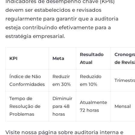
Indicadores de desempenho chave (KPIs)
devem ser estabelecidos e revisados
regularmente para garantir que a auditoria
esteja contribuindo efetivamente para a
estratégia empresarial.
Resultado
Cronogr
KPI
Meta
Atual
de Revis
Índice de Não
Reduzir
Reduzido
Trimestr
Conformidades
em 30%
em 10%
Tempo de
Diminuir
Atualmente
Resolução de
para 48
Mensal
72 horas
Problemas
horas
Visite nossa página sobre auditoria interna e