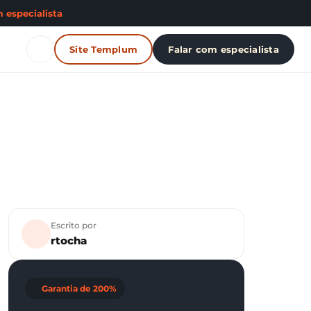
 especialista
Site Templum
Falar com especialista
Escrito por
rtocha
Garantia de 200%