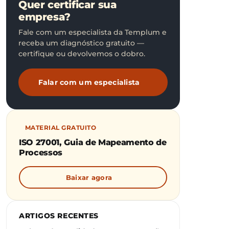
Quer certificar sua
empresa?
Fale com um especialista da Templum e
receba um diagnóstico gratuito —
certifique ou devolvemos o dobro.
Falar com um especialista
MATERIAL GRATUITO
ISO 27001, Guia de Mapeamento de
Processos
Baixar agora
ARTIGOS RECENTES