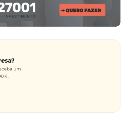
resa?
receba um
00%.