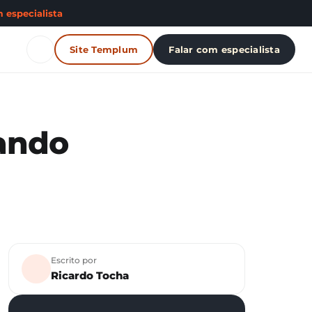
 especialista
Site Templum
Falar com especialista
ando
Escrito por
Ricardo Tocha