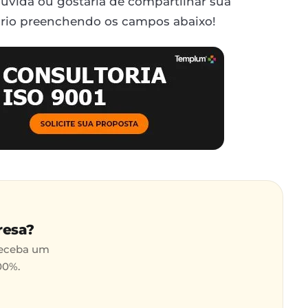
úvida ou gostaria de compartilhar sua
ário preenchendo os campos abaixo!
resa?
receba um
00%.