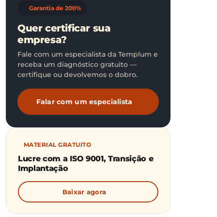
Garantia de 200%
Quer certificar sua
empresa?
Fale com um especialista da Templum e
receba um diagnóstico gratuito —
certifique ou devolvemos o dobro.
Falar com um especialista
MATERIAL GRATUITO
Lucre com a ISO 9001, Transição e
Implantação
Baixar agora