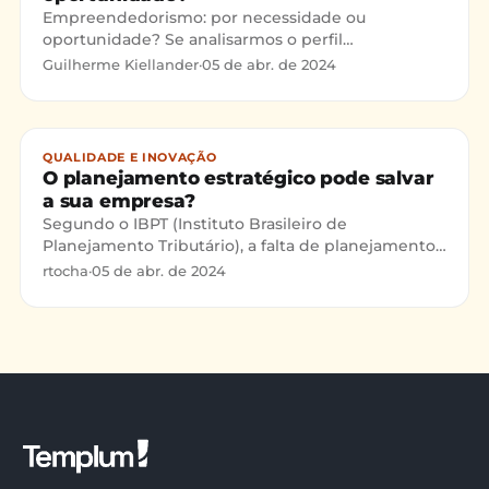
Empreendedorismo: por necessidade ou
oportunidade? Se analisarmos o perfil
comportamental dos empresários brasileiros,
Guilherme Kiellander
·
05 de abr. de 2024
percebemos que existem característic
QUALIDADE E INOVAÇÃO
O planejamento estratégico pode salvar
a sua empresa?
Segundo o IBPT (Instituto Brasileiro de
Planejamento Tributário), a falta de planejamento
estratégico e o desconhecimento do mercado são
rtocha
·
05 de abr. de 2024
os principais fatores de falência ou estagnação de
41% das micro e pequenas empresas brasileiras.