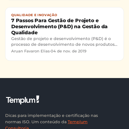
QUALIDADE E INOVAÇÃO
7 Passos Para Gestão de Projeto e
Desenvolvimento (P&D) na Gestão da
Qualidade
Gestão de projeto e desenvolvimento (P&D) é o
processo de desenvolvimento de novos produtos
e serviços que visam resolver um determinado
Aruan Favaron Elias
·
04 de nov. de 2019
problema ou permitir aproveitar uma
oportunidade. É uma atividade especial da
empresa que deve ter etapas claras e controles
específicos para garantir os objetivos definidos
inicialmente e satisfazer o usuário do produto ou
serviço
Dicas para implementação e certificação nas
normas ISO. Um conteúdo da
Templum
Consultoria
.