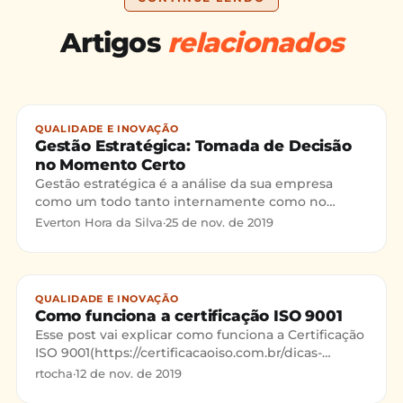
Artigos
relacionados
QUALIDADE E INOVAÇÃO
Gestão Estratégica: Tomada de Decisão
no Momento Certo
Gestão estratégica é a análise da sua empresa
como um todo tanto internamente como no
mercado em que atua, é o ponto chave do seu
Everton Hora da Silva
·
25 de nov. de 2019
sucesso, onde você vai analisar e tomar ações no
momento certo para a sua empresa se destacar
perante seus concorrentes e crescer de forma
consistente.
QUALIDADE E INOVAÇÃO
Como funciona a certificação ISO 9001
Esse post vai explicar como funciona a Certificação
ISO 9001(https://certificacaoiso.com.br/dicas-
essenciais-para-a-iso-9001/). - Quanto tempo leva
rtocha
·
12 de nov. de 2019
para ob