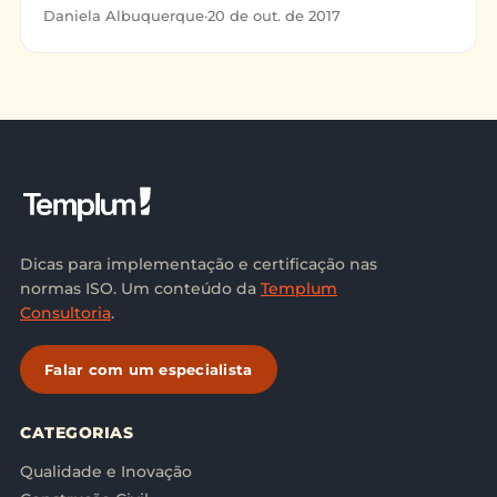
pela ONU (Organização das Nações Unidas) com o
Daniela Albuquerque
·
20 de out. de 2017
objetivo de promover
Dicas para implementação e certificação nas
normas ISO. Um conteúdo da
Templum
Consultoria
.
Falar com um especialista
CATEGORIAS
Qualidade e Inovação