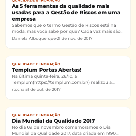
QUALIDADE E INOVAÇÃO
As 5 ferramentas da qualidade mais
usadas para a Gestão de Riscos em uma
empresa
Sabemos que o termo Gestão de Riscos está na
moda, mas você sabe por quê? Cada vez mais são
pequenos detalhes corporativos que diferem de
Daniela Albuquerque
·
21 de nov. de 2017
modo positivo ou não o desempenho de uma
organização em seu próprio mercado, não é
mesmo? Logo, agir preventivamente ao
surgimento de erros e articular uma cultura de
QUALIDADE E INOVAÇÃO
prevenção são um dos meios atuais mais eficazes
Templum Portas Abertas!
pra estimular a competitividade de um negócio.
Na última quinta-feira, 26/10, a
Templum(https://templum.com.br/) realizou a
primeira edição do Templum Portas Abertas. Este é
rtocha
·
31 de out. de 2017
um evento mensal, onde convi
QUALIDADE E INOVAÇÃO
Dia Mundial da Qualidade 2017
No dia 09 de novembro comemoramos o Dia
Mundial da Qualidade 2017, data criada em 1990