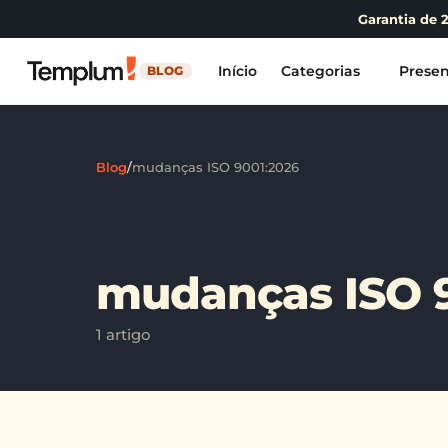
Garantia de 
Início
Categorias
Presen
BLOG
Blog
/
mudanças ISO 9001:2026
mudanças ISO 
1 artigo