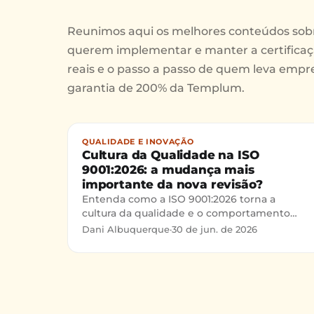
Reunimos aqui os melhores conteúdos sob
querem implementar e manter a certificaç
reais e o passo a passo de quem leva empre
garantia de 200% da Templum.
QUALIDADE E INOVAÇÃO
Cultura da Qualidade na ISO
9001:2026: a mudança mais
importante da nova revisão?
Entenda como a ISO 9001:2026 torna a
cultura da qualidade e o comportamento
ético responsabilidades da Alta Direção e o
Dani Albuquerque
·
30 de jun. de 2026
que muda na prática para empresas.