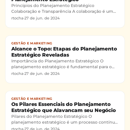
Princípios do Planejamento Estratégico
Colaboração e Transparência A colaboração é um
dos pilares fundamentais para o sucesso do
rtocha
·
27 de jun. de 2024
planejamento estratégico.
GESTÃO E MARKETING
Alcance o Topo: Etapas do Planejamento
Estratégico Reveladas
Importância do Planejamento Estratégico O
planejamento estratégico é fundamental para o
desenvolvimento e sucesso de qualquer
rtocha
·
27 de jun. de 2024
organização. Ele orienta as e
GESTÃO E MARKETING
Os Pilares Essenciais do Planejamento
Estratégico que Alavancam seu Negócio
Pilares do Planejamento Estratégico O
planejamento estratégico é um processo contínuo
e vital para qualquer organização que deseje
rtocha
·
27 de jun. de 2024