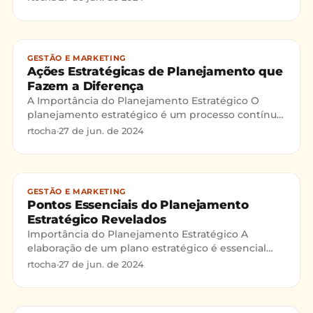
navegar com sucesso em u
GESTÃO E MARKETING
Ações Estratégicas de Planejamento que
Fazem a Diferença
A Importância do Planejamento Estratégico O
planejamento estratégico é um processo contínuo
e fundamental para o sucesso de qualquer
rtocha
·
27 de jun. de 2024
negócio. A análise SWO
GESTÃO E MARKETING
Pontos Essenciais do Planejamento
Estratégico Revelados
Importância do Planejamento Estratégico A
elaboração de um plano estratégico é essencial
para as organizações que buscam sucesso e
rtocha
·
27 de jun. de 2024
sustentabilidade a longo