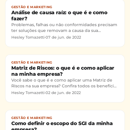
GESTÃO E MARKETING
Análise de causa raíz: o que é e como
fazer?
Problemas, falhas ou não conformidades precisam
ter soluções que removam a causa da sua
ocorrência para evitar a recorrência do problema,
Hesley Tomazetti
·
07 de jun. de 2022
falha ou não conf
GESTÃO E MARKETING
Matriz de Riscos: o que é e como aplicar
na minha empresa?
Você sabe o que é e como aplicar uma Matriz de
Riscos na sua empresa? Confira todos os benefícios
dessa ferramenta e como ela pode te auxiliar na
Hesley Tomazetti
·
02 de jun. de 2022
etapa de
GESTÃO E MARKETING
Como definir o escopo do SGI da minha
empresa?