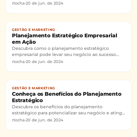
e o sucesso empresarial.
rtocha
·
20 de jun. de 2024
GESTÃO E MARKETING
Planejamento Estratégico Empresarial
em Ação
Descubra como o planejamento estratégico
empresarial pode levar seu negócio ao sucesso
com estudos de caso práticos!
rtocha
·
20 de jun. de 2024
GESTÃO E MARKETING
Conheça os Benefícios do Planejamento
Estratégico
Descubra os benefícios do planejamento
estratégico para potencializar seu negócio e atingir
suas metas com sucesso.
rtocha
·
20 de jun. de 2024