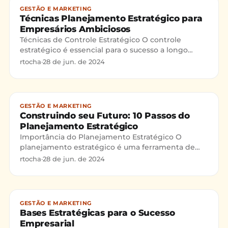
GESTÃO E MARKETING
Técnicas Planejamento Estratégico para
Empresários Ambiciosos
Técnicas de Controle Estratégico O controle
estratégico é essencial para o sucesso a longo
prazo de qualquer empresa. Ele permite que os
rtocha
·
28 de jun. de 2024
empresários ajuste
GESTÃO E MARKETING
Construindo seu Futuro: 10 Passos do
Planejamento Estratégico
Importância do Planejamento Estratégico O
planejamento estratégico é uma ferramenta de
gestão essencial para definir a direção e os
rtocha
·
28 de jun. de 2024
objetivos de longo praz
GESTÃO E MARKETING
Bases Estratégicas para o Sucesso
Empresarial