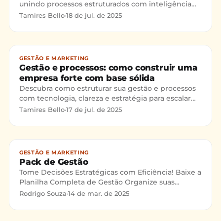
unindo processos estruturados com inteligência
artificial. Estratégia prática para vender mais. No
Tamires Bello
·
18 de jul. de 2025
mundo das v
GESTÃO E MARKETING
Gestão e processos: como construir uma
empresa forte com base sólida
Descubra como estruturar sua gestão e processos
com tecnologia, clareza e estratégia para escalar
sua empresa com eficiência. Antes de 2011, apenas
Tamires Bello
·
17 de jul. de 2025
grandes
GESTÃO E MARKETING
Pack de Gestão
Tome Decisões Estratégicas com Eficiência! Baixe a
Planilha Completa de Gestão Organize suas
prioridades, elimine gargalos e transforme seu
Rodrigo Souza
·
14 de mar. de 2025
planejamento…