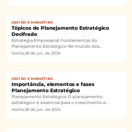
do planejamento
GESTÃO E MARKETING
Tópicos de Planejamento Estratégico
Decifrado
Estratégia Empresarial Fundamentos do
Planejamento Estratégico No mundo dos
negócios, o planejamento estratégico atua como
rtocha
·
28 de jun. de 2024
uma bússola para orientar uma or
GESTÃO E MARKETING
Importância, elementos e fases
Planejamento Estratégico
Planejamento Estratégico O planejamento
estratégico é essencial para o crescimento e
sucesso de qualquer empreendimento. A análise
rtocha
·
28 de jun. de 2024
SWOT é uma ferramenta es