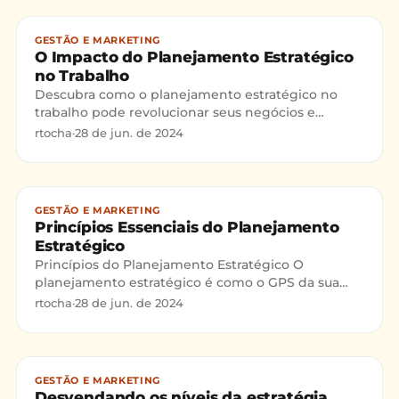
GESTÃO E MARKETING
O Impacto do Planejamento Estratégico
no Trabalho
Descubra como o planejamento estratégico no
trabalho pode revolucionar seus negócios e
resultados.
rtocha
·
28 de jun. de 2024
GESTÃO E MARKETING
Princípios Essenciais do Planejamento
Estratégico
Princípios do Planejamento Estratégico O
planejamento estratégico é como o GPS da sua
empresa, guiando-a para o sucesso e a
rtocha
·
28 de jun. de 2024
sustentabilidade a longo prazo.
GESTÃO E MARKETING
Desvendando os níveis da estratégia