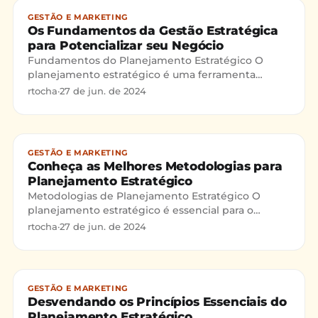
GESTÃO E MARKETING
Os Fundamentos da Gestão Estratégica
para Potencializar seu Negócio
Fundamentos do Planejamento Estratégico O
planejamento estratégico é uma ferramenta
fundamental para empresas que buscam sucesso e
rtocha
·
27 de jun. de 2024
sustentabilidade a longo
GESTÃO E MARKETING
Conheça as Melhores Metodologias para
Planejamento Estratégico
Metodologias de Planejamento Estratégico O
planejamento estratégico é essencial para o
sucesso e crescimento das organizações. A gestão
rtocha
·
27 de jun. de 2024
estratégica é cruci
GESTÃO E MARKETING
Desvendando os Princípios Essenciais do
Planejamento Estratégico