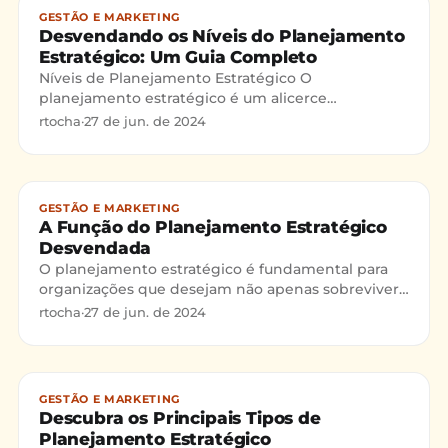
GESTÃO E MARKETING
Desvendando os Níveis do Planejamento
Estratégico: Um Guia Completo
Níveis de Planejamento Estratégico O
planejamento estratégico é um alicerce
fundamental para o crescimento e sucesso de
rtocha
·
27 de jun. de 2024
qualquer negócio. Ele é dividido em
GESTÃO E MARKETING
A Função do Planejamento Estratégico
Desvendada
O planejamento estratégico é fundamental para
organizações que desejam não apenas sobreviver,
mas prosperar em mercados competitivos. Ele
rtocha
·
27 de jun. de 2024
serve como um map
GESTÃO E MARKETING
Descubra os Principais Tipos de
Planejamento Estratégico