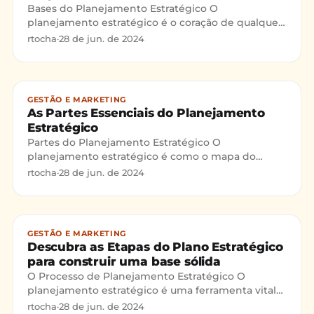
Bases do Planejamento Estratégico O
planejamento estratégico é o coração de qualquer
negócio que quer dar certo. Ele serve como um
rtocha
·
28 de jun. de 2024
mapa para tomar decisões
GESTÃO E MARKETING
As Partes Essenciais do Planejamento
Estratégico
Partes do Planejamento Estratégico O
planejamento estratégico é como o mapa do
tesouro para qualquer empresa que quer crescer e
rtocha
·
28 de jun. de 2024
se manter firme no mercado.
GESTÃO E MARKETING
Descubra as Etapas do Plano Estratégico
para construir uma base sólida
O Processo de Planejamento Estratégico O
planejamento estratégico é uma ferramenta vital
para o sucesso de qualquer organização. As etapas
rtocha
·
28 de jun. de 2024