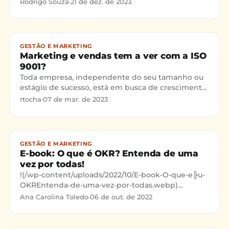
práticas de gestão de qualidade é crucial. É com
Rodrigo Souza
·
21 de dez. de 2023
grande entusiasmo que la
GESTÃO E MARKETING
Marketing e vendas tem a ver com a ISO
9001?
Toda empresa, independente do seu tamanho ou
estágio de sucesso, está em busca de crescimento.
Mas para isso, é fundamental que os setores de
rtocha
·
07 de mar. de 2023
marketing e v
GESTÃO E MARKETING
E-book: O que é OKR? Entenda de uma
vez por todas!
!(/wp-content/uploads/2022/10/E-book-O-que-e╠u-
OKREntenda-de-uma-vez-por-todas.webp)
(https://templum.com.br/form?utmsource=blo
Ana Carolina Toledo
·
06 de out. de 2022