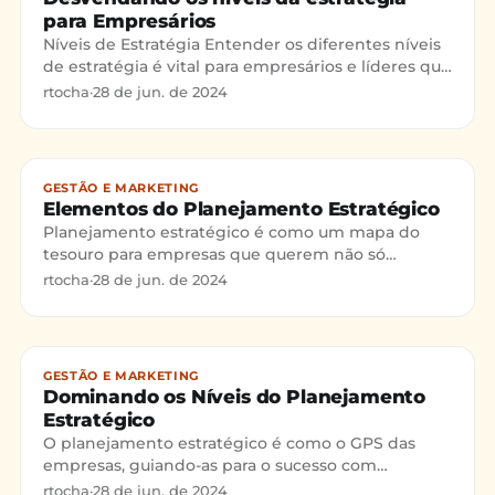
para Empresários
Níveis de Estratégia Entender os diferentes níveis
de estratégia é vital para empresários e líderes que
querem ver seus negócios prosperarem. É
rtocha
·
28 de jun. de 2024
essencial c
GESTÃO E MARKETING
Elementos do Planejamento Estratégico
Planejamento estratégico é como um mapa do
tesouro para empresas que querem não só
sobreviver, mas brilhar em mercados cada vez
rtocha
·
28 de jun. de 2024
mais imprevisíveis. É cruci
GESTÃO E MARKETING
Dominando os Níveis do Planejamento
Estratégico
O planejamento estratégico é como o GPS das
empresas, guiando-as para o sucesso com
diferentes níveis que se complementam. Esses
rtocha
·
28 de jun. de 2024