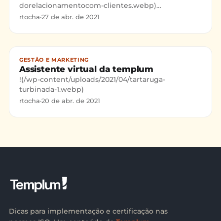
dorelacionamentocom-clientes.webp)
(https://templum.com.br/form?
rtocha
·
27 de abr. de 2021
utmsource=blog&utm
GESTÃO E MARKETING
Assistente virtual da templum
!(/wp-content/uploads/2021/04/tartaruga-
turbinada-1.webp)
rtocha
·
20 de abr. de 2021
Dicas para implementação e certificação nas