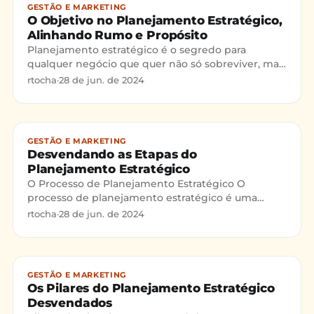
GESTÃO E MARKETING
O Objetivo no Planejamento Estratégico,
Alinhando Rumo e Propósito
Planejamento estratégico é o segredo para
qualquer negócio que quer não só sobreviver, mas
também brilhar em um mercado competitivo. A
rtocha
·
28 de jun. de 2024
definição de missão,
GESTÃO E MARKETING
Desvendando as Etapas do
Planejamento Estratégico
O Processo de Planejamento Estratégico O
processo de planejamento estratégico é uma
ferramenta fundamental para organizações que
rtocha
·
28 de jun. de 2024
buscam sucesso a longo pra
GESTÃO E MARKETING
Os Pilares do Planejamento Estratégico
Desvendados