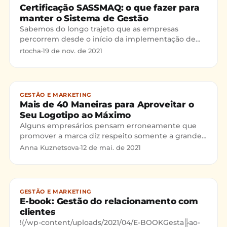
Certificação SASSMAQ: o que fazer para
manter o Sistema de Gestão
Sabemos do longo trajeto que as empresas
percorrem desde o início da implementação de
um sistema de gestão até a sua certificação
rtocha
·
19 de nov. de 2021
SASSMAQ ser conquistada.
GESTÃO E MARKETING
Mais de 40 Maneiras para Aproveitar o
Seu Logotipo ao Máximo
Alguns empresários pensam erroneamente que
promover a marca diz respeito somente a grandes
empresas com grande participação de mercado.
Anna Kuznetsova
·
12 de mai. de 2021
Segundo estes, prim
GESTÃO E MARKETING
E-book: Gestão do relacionamento com
clientes
!(/wp-content/uploads/2021/04/E-BOOKGesta╠ao-