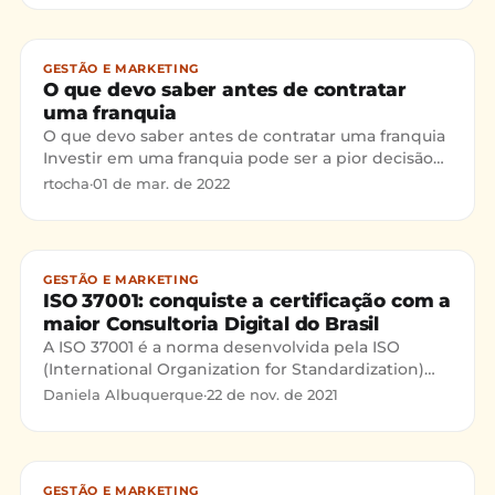
GESTÃO E MARKETING
O que devo saber antes de contratar
uma franquia
O que devo saber antes de contratar uma franquia
Investir em uma franquia pode ser a pior decisão
da sua vida, então leia este post e entenda quais
rtocha
·
01 de mar. de 2022
são os
GESTÃO E MARKETING
ISO 37001: conquiste a certificação com a
maior Consultoria Digital do Brasil
A ISO 37001 é a norma desenvolvida pela ISO
(International Organization for Standardization)
que apresenta requisitos para implantação do
Daniela Albuquerque
·
22 de nov. de 2021
Sistema de Gestão
GESTÃO E MARKETING