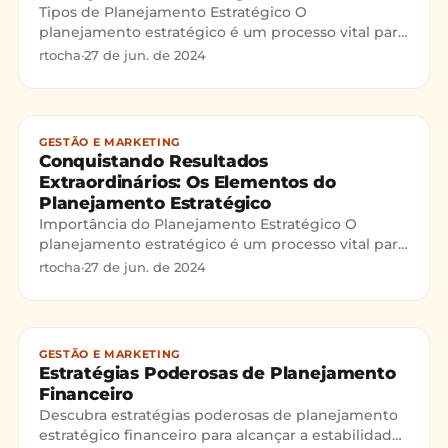
Tipos de Planejamento Estratégico O
planejamento estratégico é um processo vital para
qualquer organização que busca atingir seus
rtocha
·
27 de jun. de 2024
objetivos e ampliar sua a
GESTÃO E MARKETING
Conquistando Resultados
Extraordinários: Os Elementos do
Planejamento Estratégico
Importância do Planejamento Estratégico O
planejamento estratégico é um processo vital para
o crescimento e a sustentabilidade de uma
rtocha
·
27 de jun. de 2024
empresa no ambiente d
GESTÃO E MARKETING
Estratégias Poderosas de Planejamento
Financeiro
Descubra estratégias poderosas de planejamento
estratégico financeiro para alcançar a estabilidade