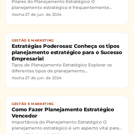
Pilares do Planejamento Estratégico O
planejamento estratégico é frequentemente
estruturado em torno de 5 pilares principais. O
rtocha
·
27 de jun. de 2024
planejamento estratégico é
GESTÃO E MARKETING
Estratégias Poderosas: Conheça os tipos
planejamento estratégico para o Sucesso
Empresarial
Tipos de Planejamento Estratégico Explorar os
diferentes tipos de planejamento
estratégico(https://certificacaoiso.com.br/tipos-
rtocha
·
27 de jun. de 2024
planejamento-estrategico) é
GESTÃO E MARKETING
Como Fazer Planejamento Estratégico
Vencedor
Importância do Planejamento Estratégico O
planejamento estratégico é um aspecto vital para