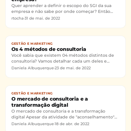
Quer aprender a definir o escopo do SGI da sua
empresa e não sabe por onde começar? Então
continue lendo esse texto! O que é um escopo?
rtocha
·
31 de mai. de 2022
Projetos e produtos
GESTÃO E MARKETING
Os 4 métodos de consultoria
Você sabia que existem 04 métodos distintos de
consultoria? Vamos detalhar cada um deles e
entender as diferenças que existem: O primeiro, é
Daniela Albuquerque
·
23 de mai. de 2022
o MÉTODO TRADI
GESTÃO E MARKETING
O mercado de consultoria e a
transformação digital
O mercado de consultoria e a transformação
digital Apesar da atividade de "aconselhamento"
existir desde que o mundo é mundo, entendemos
Daniela Albuquerque
·
18 de abr. de 2022
que o começo da at