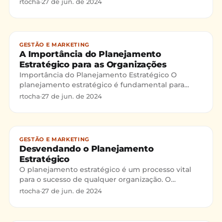
o sucesso de qualquer negócio. Ele atua como um
rtocha
·
27 de jun. de 2024
mapa que guia em
GESTÃO E MARKETING
A Importância do Planejamento
Estratégico para as Organizações
Importância do Planejamento Estratégico O
planejamento estratégico é fundamental para
organizações de todos os portes e tipos,
rtocha
·
27 de jun. de 2024
oferecendo um norte claro, d
GESTÃO E MARKETING
Desvendando o Planejamento
Estratégico
O planejamento estratégico é um processo vital
para o sucesso de qualquer organização. O
processo de planejamento estratégico envolve
rtocha
·
27 de jun. de 2024
uma análise abrangent