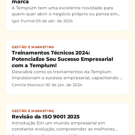
marca
A Templum tem uma excelente novidade para
quem quer abrir o negócio próprio ou pensa em
ter uma franquia. Desde maio deste ano, a
Igor Furniel
·
05 de abr. de 2024
Templum licencia sua marca para quem é
empreendedor e quer ter um excelente negócio,
moderno e rentável.
GESTÃO E MARKETING
Treinamentos Técnicos 2024:
Potencialize Seu Sucesso Empresarial
com a Templum!
Descubra como os treinamentos da Templum
impulsionam o sucesso empresarial, capacitando e
desenvolvendo profissionais para alcançar uma
Camila Marcocci
·
30 de jan. de 2024
vantagem competitiv
GESTÃO E MARKETING
Revisão da ISO 9001 2025
Introdução Em um mundo empresarial em
constante evolução, compreender as melhores