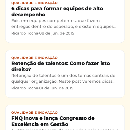
QUALIDADE E INOVAÇÃO
6 dicas para formar equipes de alto
desempenho
Existem equipes competentes, que fazem
entregas dentro do esperado, e existem equipes
de alto desempenho. Estas últimas surpreendem,
Ricardo Tocha
·
08 de jun. de 2015
pois atuam com paixão, vão além do que se espera
delas. Uma equipe de alto desempenho é o sonho
de todo gestor. Mas, como formar equipes de alto
desempenho? É exatamente isto que iremos ver
QUALIDADE E INOVAÇÃO
no texto de hoje.
Retenção de talentos: Como fazer isto
direito?
Retenção de talentos é um dos temas centrais de
qualquer organização. Neste post veremos dicas
práticas, que se adotadas irão garantir um melhor
Ricardo Tocha
·
01 de jun. de 2015
desempenho quando o assunto é reter aquele
funcionário comprometido com os resultados.
Convido você a ler até o final! Tenho certeza que as
dicas fornecidas irão ajudar e muito sua
QUALIDADE E INOVAÇÃO
organização.
FNQ inova e lança Congresso de
Excelência em Gestão