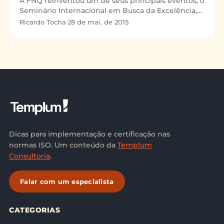
A FNQ reinventou um de seus principais eventos, o
Seminário Internacional em Busca da Excelência,
que passa a ser o Congresso FNQ de Excelência
Ricardo Tocha
·
28 de mai. de 2015
em Gestão,
Dicas para implementação e certificação nas
normas ISO. Um conteúdo da
Templum
Consultoria
.
Falar com um especialista
CATEGORIAS