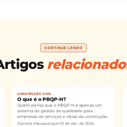
CONTINUE LENDO
Artigos
relacionado
CONSTRUÇÃO CIVIL
O que é o PBQP-H?
Quem pensa que o PBQP-H é apenas um
sistema de gestão da qualidade para
empresas de serviços e obras da construção
civil está enganado. O PBQP-H, Programa
Daniela Albuquerque
·
05 de abr. de 2024