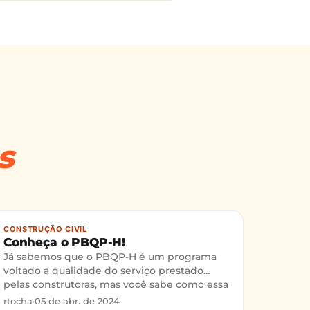
s
CONSTRUÇÃO CIVIL
Conheça o PBQP-H!
Já sabemos que o PBQP-H é um programa
voltado a qualidade do serviço prestado
pelas construtoras, mas você sabe como essa
norma surgiu? Neste post falamos um pouco
rtocha
·
05 de abr. de 2024