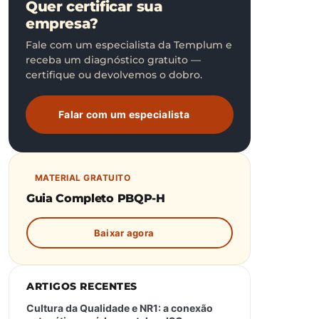
Quer certificar sua
empresa?
Fale com um especialista da Templum e
receba um diagnóstico gratuito —
certifique ou devolvemos o dobro.
Falar com um especialista
MATERIAL GRATUITO
Guia Completo PBQP-H
Baixar agora
ARTIGOS RECENTES
Cultura da Qualidade e NR1: a conexão