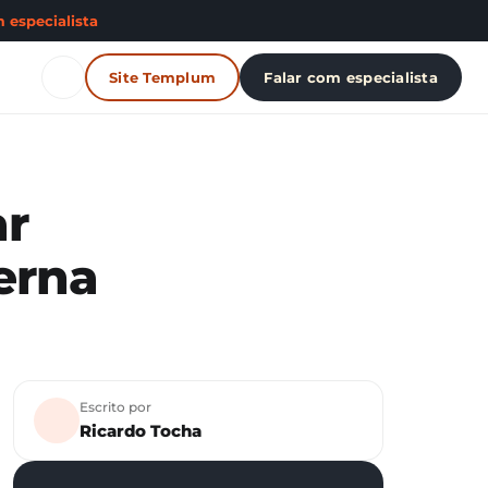
 especialista
Site Templum
Falar com especialista
ar
erna
Escrito por
Ricardo Tocha