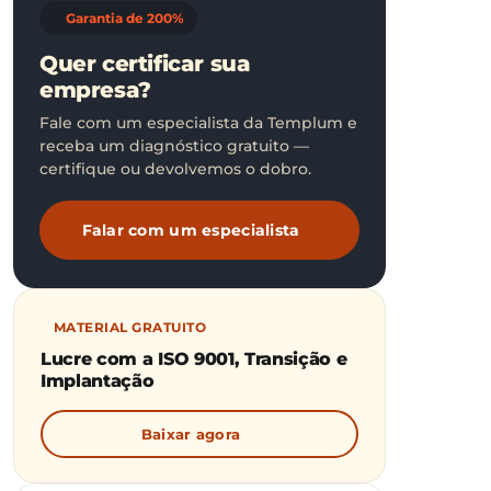
Garantia de 200%
Quer certificar sua
empresa?
Fale com um especialista da Templum e
receba um diagnóstico gratuito —
certifique ou devolvemos o dobro.
Falar com um especialista
MATERIAL GRATUITO
Lucre com a ISO 9001, Transição e
Implantação
Baixar agora