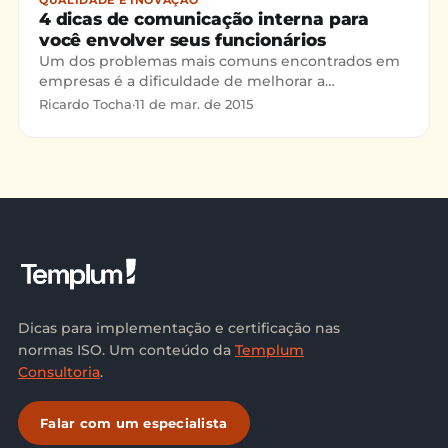
4 dicas de comunicação interna para
você envolver seus funcionários
Um dos problemas mais comuns encontrados em
empresas é a dificuldade de melhorar a
comunicação interna. De quebra, este problema
Ricardo Tocha
·
11 de mar. de 2015
afeta também o nível de envolvimento dos
funcionários. E essa também resulta em
reclamações constantes por parte dos
colaboradores: a falta de voz ou oportunidade de
dar sua opinião.
Dicas para implementação e certificação nas
normas ISO. Um conteúdo da
Templum
Consultoria
.
Falar com um especialista