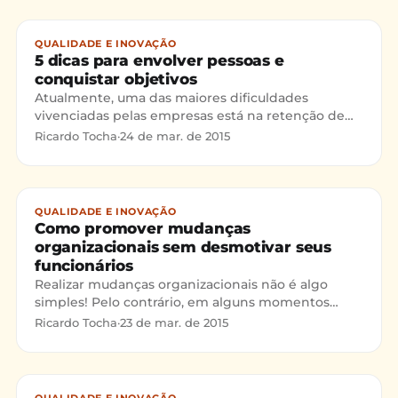
QUALIDADE E INOVAÇÃO
5 dicas para envolver pessoas e
conquistar objetivos
Atualmente, uma das maiores dificuldades
vivenciadas pelas empresas está na retenção de
talentos e no desenvolvimento de ações para
Ricardo Tocha
·
24 de mar. de 2015
engajar colaboradores e
QUALIDADE E INOVAÇÃO
Como promover mudanças
organizacionais sem desmotivar seus
funcionários
Realizar mudanças organizacionais não é algo
simples! Pelo contrário, em alguns momentos
podem gerar uma enorme resistência em alguns
Ricardo Tocha
·
23 de mar. de 2015
colaboradores. No texto de hoje darei dicas bem
práticas, que se seguidas podem auxiliar as
mudanças em uma organização.
QUALIDADE E INOVAÇÃO