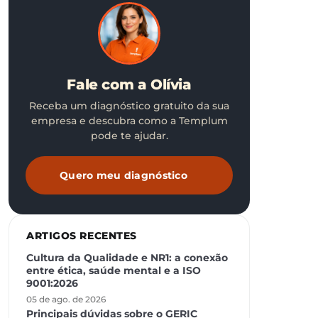
Fale com a Olívia
Receba um diagnóstico gratuito da sua
empresa e descubra como a Templum
pode te ajudar.
Quero meu diagnóstico
ARTIGOS RECENTES
Cultura da Qualidade e NR1: a conexão
entre ética, saúde mental e a ISO
9001:2026
05 de ago. de 2026
Principais dúvidas sobre o GERIC