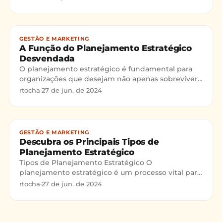
qualquer negócio. Ele é dividido em
GESTÃO E MARKETING
A Função do Planejamento Estratégico
Desvendada
O planejamento estratégico é fundamental para
organizações que desejam não apenas sobreviver,
mas prosperar em mercados competitivos. Ele
rtocha
·
27 de jun. de 2024
serve como um map
GESTÃO E MARKETING
Descubra os Principais Tipos de
Planejamento Estratégico
Tipos de Planejamento Estratégico O
planejamento estratégico é um processo vital para
qualquer organização que busca atingir seus
rtocha
·
27 de jun. de 2024
objetivos e ampliar sua a