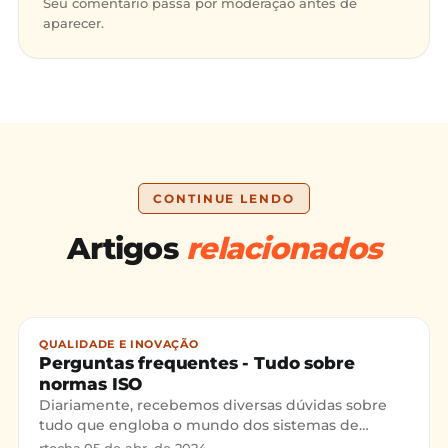
Seu comentário passa por moderação antes de
aparecer.
CONTINUE LENDO
Artigos
relacionados
QUALIDADE E INOVAÇÃO
Perguntas frequentes - Tudo sobre
normas ISO
Diariamente, recebemos diversas dúvidas sobre
tudo que engloba o mundo dos sistemas de
gestão (ISO 9001, ISO 14001, ISO 45001, PBQP-H,