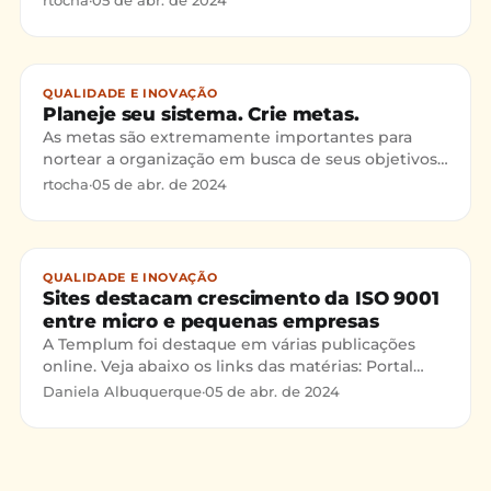
rtocha
·
05 de abr. de 2024
entre outras). Resolvi compilar as principais
dúvidas e responder tudo neste post. Vamos lá!
QUALIDADE E INOVAÇÃO
Planeje seu sistema. Crie metas.
As metas são extremamente importantes para
nortear a organização em busca de seus objetivos,
neste post damos algumas dicas de como fazer
rtocha
·
05 de abr. de 2024
suas metas.
QUALIDADE E INOVAÇÃO
Sites destacam crescimento da ISO 9001
entre micro e pequenas empresas
A Templum foi destaque em várias publicações
online. Veja abaixo os links das matérias: Portal
Administradores: MPEs aderem à ISO 9001 B2B
Daniela Albuquerque
·
05 de abr. de 2024
Magazine: PMEs e