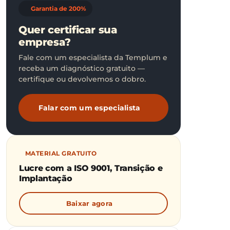
Garantia de 200%
Quer certificar sua
empresa?
Fale com um especialista da Templum e
receba um diagnóstico gratuito —
certifique ou devolvemos o dobro.
Falar com um especialista
MATERIAL GRATUITO
Lucre com a ISO 9001, Transição e
Implantação
Baixar agora