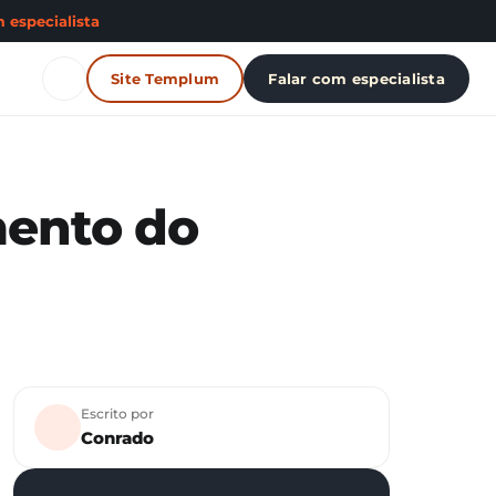
 especialista
Site Templum
Falar com especialista
mento do
Escrito por
Conrado