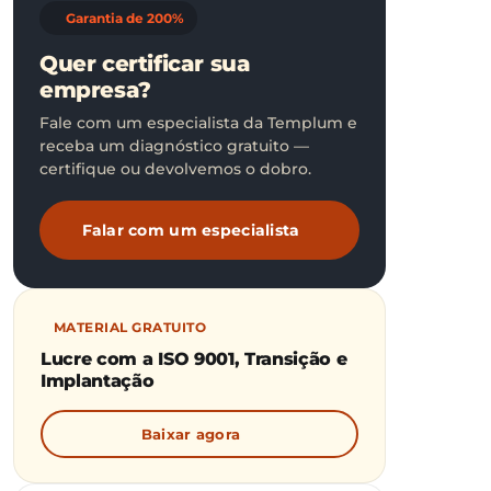
Garantia de 200%
Quer certificar sua
empresa?
Fale com um especialista da Templum e
receba um diagnóstico gratuito —
certifique ou devolvemos o dobro.
Falar com um especialista
MATERIAL GRATUITO
Lucre com a ISO 9001, Transição e
Implantação
Baixar agora