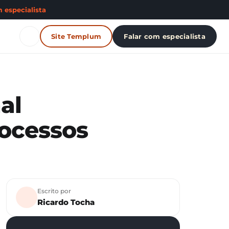
 especialista
Site Templum
Falar com especialista
al
ocessos
Escrito por
Ricardo Tocha