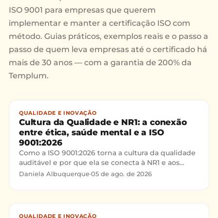
ISO 9001 para empresas que querem
implementar e manter a certificação ISO com
método. Guias práticos, exemplos reais e o passo a
passo de quem leva empresas até o certificado há
mais de 30 anos — com a garantia de 200% da
Templum.
QUALIDADE E INOVAÇÃO
Cultura da Qualidade e NR1: a conexão
entre ética, saúde mental e a ISO
9001:2026
Como a ISO 9001:2026 torna a cultura da qualidade
auditável e por que ela se conecta à NR1 e aos
riscos psicossociais. Metodologia da ISO 10018 e
Daniela Albuquerque
·
05 de ago. de 2026
case real de aplicação.
QUALIDADE E INOVAÇÃO