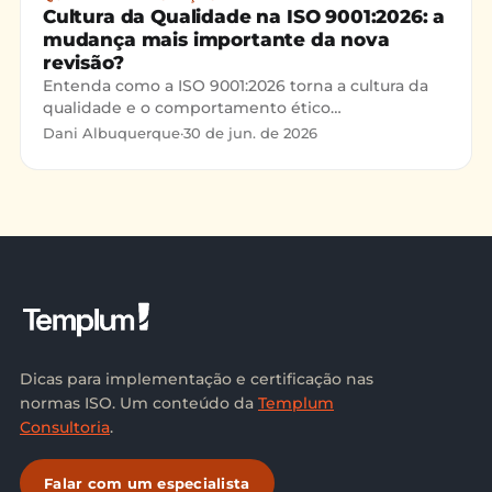
Cultura da Qualidade na ISO 9001:2026: a
mudança mais importante da nova
revisão?
Entenda como a ISO 9001:2026 torna a cultura da
qualidade e o comportamento ético
responsabilidades da Alta Direção e o que muda
Dani Albuquerque
·
30 de jun. de 2026
na prática para empresas.
Dicas para implementação e certificação nas
normas ISO. Um conteúdo da
Templum
Consultoria
.
Falar com um especialista