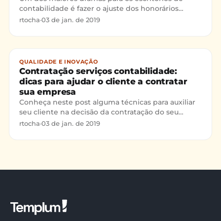
contabilidade é fazer o ajuste dos honorários
contábeis quanto ao volume de trabalho e,
rtocha
·
03 de jan. de 2019
consequentemente, a re
QUALIDADE E INOVAÇÃO
Contratação serviços contabilidade:
dicas para ajudar o cliente a contratar
sua empresa
Conheça neste post alguma técnicas para auxiliar
seu cliente na decisão da contratação do seu
escritório contábil!
rtocha
·
03 de jan. de 2019