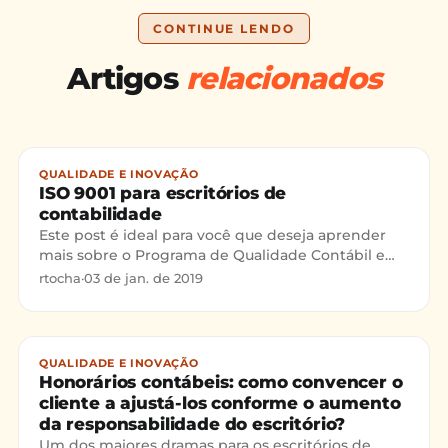
CONTINUE LENDO
Artigos
relacionados
QUALIDADE E INOVAÇÃO
ISO 9001 para escritórios de
contabilidade
Este post é ideal para você que deseja aprender
mais sobre o Programa de Qualidade Contábil e
saber como funciona a ISO 9001 aplicada à
rtocha
·
03 de jan. de 2019
escritórios de contabilidade.
QUALIDADE E INOVAÇÃO
Honorários contábeis: como convencer o
cliente a ajustá-los conforme o aumento
da responsabilidade do escritório?
Um dos maiores dramas para os escritórios de