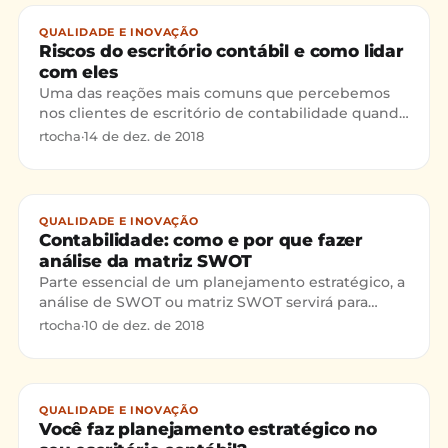
QUALIDADE E INOVAÇÃO
Riscos do escritório contábil e como lidar
com eles
Uma das reações mais comuns que percebemos
nos clientes de escritório de contabilidade quando
iniciamos um processo de consultoria, é o espanto.
rtocha
·
14 de dez. de 2018
E isso acontece tanto em escritórios pequenos,
com menos de 10 funcionários, quanto com
aqueles que já possuem uma estrutura maior, uma
carteira de clientes consolidada e uma boa posição
QUALIDADE E INOVAÇÃO
no mercado.
Contabilidade: como e por que fazer
análise da matriz SWOT
Parte essencial de um planejamento estratégico, a
análise de SWOT ou matriz SWOT servirá para
identificar as forças, fraquezas, oportunidades e
rtocha
·
10 de dez. de 2018
ameaças da contabilidade. Seu nome é uma sigla
para as palavras Forças (Strengths), Fraquezas
(Weakness), Oportunidades (Opportunities) e
Ameaças (Threats).
QUALIDADE E INOVAÇÃO
Você faz planejamento estratégico no