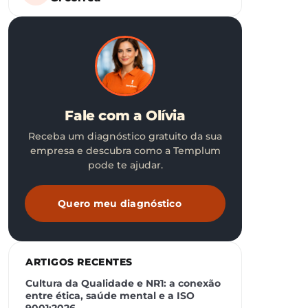
Fale com a Olívia
Receba um diagnóstico gratuito da sua
empresa e descubra como a Templum
pode te ajudar.
Quero meu diagnóstico
ARTIGOS RECENTES
Cultura da Qualidade e NR1: a conexão
entre ética, saúde mental e a ISO