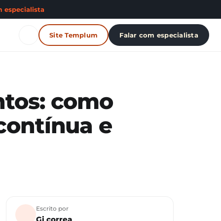
 especialista
Site Templum
Falar com especialista
ntos: como
contínua e
Escrito por
Gi correa