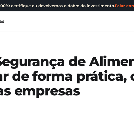
200%:
certifique ou devolvemos o dobro do investimento.
Falar com
as
 Segurança de Alime
 de forma prática, 
nas empresas