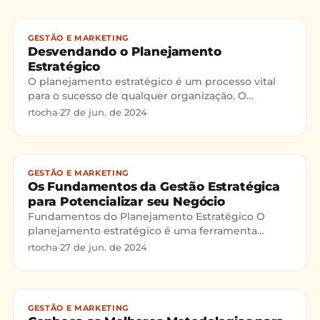
GESTÃO E MARKETING
Desvendando o Planejamento
Estratégico
O planejamento estratégico é um processo vital
para o sucesso de qualquer organização. O
processo de planejamento estratégico envolve
rtocha
·
27 de jun. de 2024
uma análise abrangent
GESTÃO E MARKETING
Os Fundamentos da Gestão Estratégica
para Potencializar seu Negócio
Fundamentos do Planejamento Estratégico O
planejamento estratégico é uma ferramenta
fundamental para empresas que buscam sucesso e
rtocha
·
27 de jun. de 2024
sustentabilidade a longo
GESTÃO E MARKETING