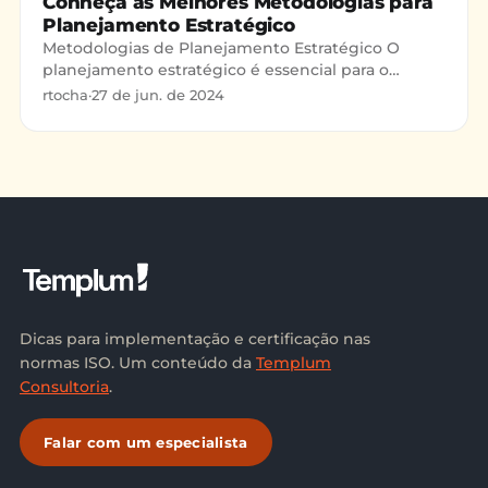
Conheça as Melhores Metodologias para
Planejamento Estratégico
Metodologias de Planejamento Estratégico O
planejamento estratégico é essencial para o
sucesso e crescimento das organizações. A gestão
rtocha
·
27 de jun. de 2024
estratégica é cruci
Dicas para implementação e certificação nas
normas ISO. Um conteúdo da
Templum
Consultoria
.
Falar com um especialista