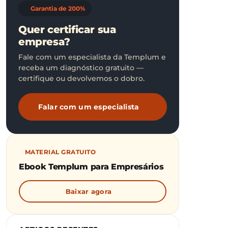
Garantia de 200%
Quer certificar sua
empresa?
Fale com um especialista da Templum e
receba um diagnóstico gratuito —
certifique ou devolvemos o dobro.
Falar com um especialista
MATERIAL GRATUITO
Ebook Templum para Empresários
Baixar agora