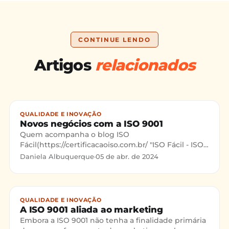
CONTINUE LENDO
Artigos
relacionados
QUALIDADE E INOVAÇÃO
Novos negócios com a ISO 9001
Quem acompanha o blog ISO
Fácil(https://certificacaoiso.com.br/ "ISO Fácil - ISO
9001 de um jeito fácil") já conhece as diferentes
Daniela Albuquerque
·
05 de abr. de 2024
formas de se conseguir n
QUALIDADE E INOVAÇÃO
A ISO 9001 aliada ao marketing
Embora a ISO 9001 não tenha a finalidade primária