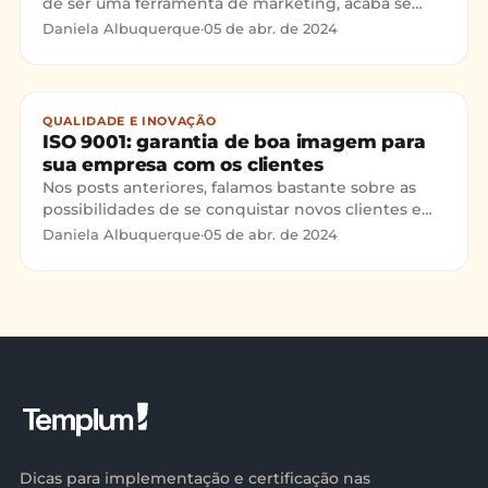
de ser uma ferramenta de marketing, acaba se
tornando uma aliada interessante na conquista de
Daniela Albuquerque
·
05 de abr. de 2024
novos clientes. Existem muitos benefícios da ISO
9001 para sua empresa e a utilização desse selo no
marketing, pode ser um diferencial muito
interessante.
QUALIDADE E INOVAÇÃO
ISO 9001: garantia de boa imagem para
sua empresa com os clientes
Nos posts anteriores, falamos bastante sobre as
possibilidades de se conquistar novos clientes e
parceiros após a certificação ISO
Daniela Albuquerque
·
05 de abr. de 2024
9001(https://certificaca
Dicas para implementação e certificação nas