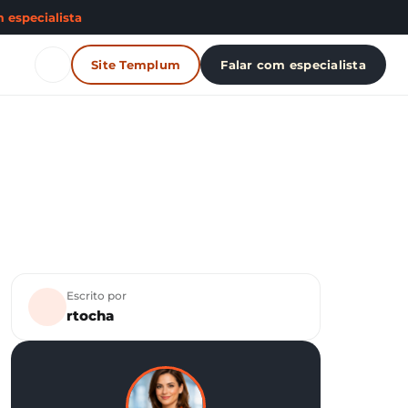
 especialista
Site Templum
Falar com especialista
Escrito por
rtocha