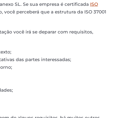
 anexo SL. Se sua empresa é certificada
ISO
, você perceberá que a estrutura da ISO 37001
ção você irá se deparar com requisitos,
exto;
tivas das partes interessadas;
borno;
dades;
gem de alguns requisitos, há muitos outros.