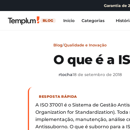
Garantia de 
Início
Categorias
Históri
BLOG
Blog
/
Qualidade e Inovação
O que é a I
rtocha
18 de setembro de 2018
RESPOSTA RÁPIDA
A ISO 37001 é o Sistema de Gestão Antis
Organization for Standardization). Toda 
implementação, manutenção, análise cr
Antissuborno. O que é suborno para a I