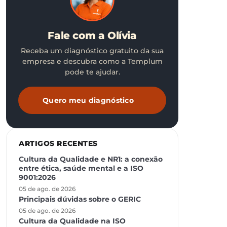
Fale com a Olívia
Receba um diagnóstico gratuito da sua
empresa e descubra como a Templum
pode te ajudar.
Quero meu diagnóstico
ARTIGOS RECENTES
Cultura da Qualidade e NR1: a conexão
entre ética, saúde mental e a ISO
9001:2026
05 de ago. de 2026
Principais dúvidas sobre o GERIC
05 de ago. de 2026
Cultura da Qualidade na ISO