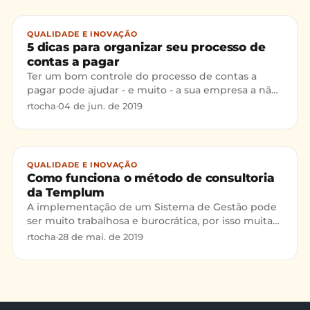
post!
QUALIDADE E INOVAÇÃO
5 dicas para organizar seu processo de
contas a pagar
Ter um bom controle do processo de contas a
pagar pode ajudar - e muito - a sua empresa a não
perder dinheiro, um detalhe extremamente
rtocha
·
04 de jun. de 2019
importante para qualquer empresa. Neste post,
vou falar sobre dicas que irão ajudar no
planejamento e operação do processo
organizacional de contas a pagar.
QUALIDADE E INOVAÇÃO
Como funciona o método de consultoria
da Templum
A implementação de um Sistema de Gestão pode
ser muito trabalhosa e burocrática, por isso muitas
empresas optam pelo o auxilio de uma consultoria
rtocha
·
28 de mai. de 2019
até esta conquista, Neste post falamos um pouco
sobre como é a rotina de implementação com a
Templum!