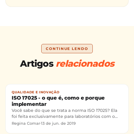
CONTINUE LENDO
Artigos
relacionados
QUALIDADE E INOVAÇÃO
ISO 17025 - o que é, como e porque
implementar
Você sabe do que se trata a norma ISO 17025? Ela
foi feita exclusivamente para laboratórios com o
intuito de assegurar a qualidade e desempenho
Regina Comar
·
13 de jun. de 2019
dos produtos, entenda mais sobre a norma neste