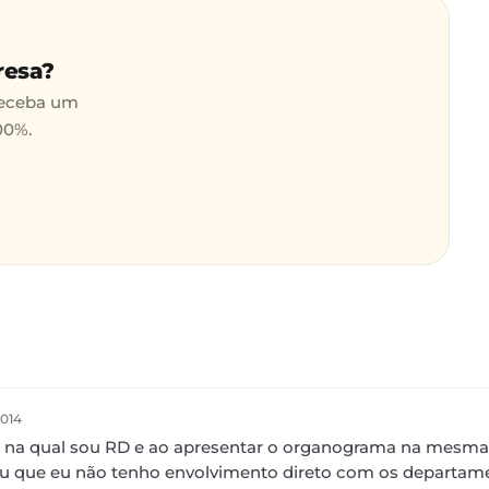
resa?
receba um
00%.
014
na qual sou RD e ao apresentar o organograma na mesma 
ou que eu não tenho envolvimento direto com os departam