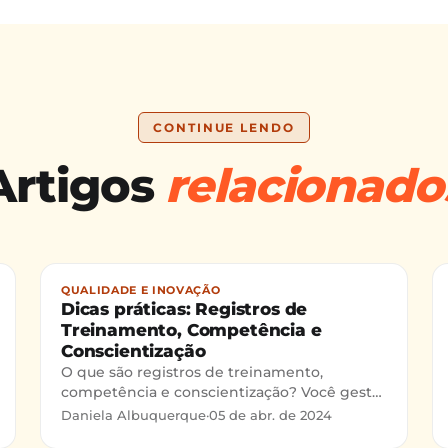
CONTINUE LENDO
Artigos
relacionado
QUALIDADE E INOVAÇÃO
Dicas práticas: Registros de
Treinamento, Competência e
Conscientização
trole-
O que são registros de treinamento,
competência e conscientização? Você gestor
ou responsável pelos Recursos Humanos que
Daniela Albuquerque
·
05 de abr. de 2024
precisa manter registros apropriados de