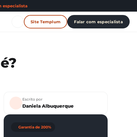
 especialista
Site Templum
Falar com especialista
 é?
Escrito por
Daniela Albuquerque
Garantia de 200%