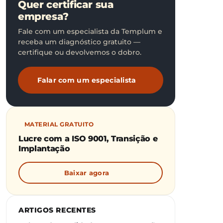
Quer certificar sua
empresa?
Fale com um especialista da Templum e
receba um diagnóstico gratuito —
certifique ou devolvemos o dobro.
Falar com um especialista
MATERIAL GRATUITO
Lucre com a ISO 9001, Transição e
Implantação
Baixar agora
ARTIGOS RECENTES