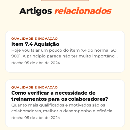
Artigos
relacionados
QUALIDADE E INOVAÇÃO
Item 7.4 Aquisição
Hoje vou falar um pouco do item 7.4 do norma ISO
9001. A principio parece não ter muito importância,
mas se levado a sério pode trazer muitos
rtocha
·
05 de abr. de 2024
benefícios para a organização e muitas vezes evitar
problemas.
QUALIDADE E INOVAÇÃO
Como verificar a necessidade de
treinamentos para os colaboradores?
Quanto mais qualificados e motivados são os
colaboradores, melhor o desempenho e eficácia da
organização!!
rtocha
·
05 de abr. de 2024