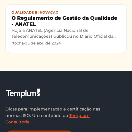
QUALIDADE E INOVAÇÃO
O Regulamento de Gestão da Qualidade
- ANATEL
Hoje a ANATEL (Agência Nacional de
Telecomunicações) publicou no Diário Oficial da
União a Resolução nº 574, de 28 de outubro de 2011
rtocha
·
05 de abr. de 2024
que "estabelece as me
Dicas para implementação e certificação nas
normas ISO. Um conteúdo da
Templum
Consultoria
.