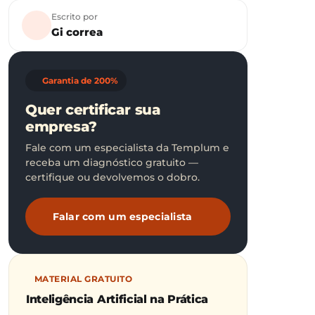
Escrito por
Gi correa
Garantia de 200%
Quer certificar sua
empresa?
Fale com um especialista da Templum e
receba um diagnóstico gratuito —
certifique ou devolvemos o dobro.
Falar com um especialista
MATERIAL GRATUITO
Inteligência Artificial na Prática