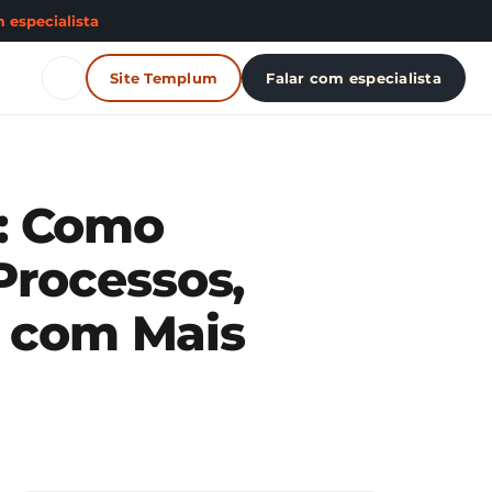
 especialista
Site Templum
Falar com especialista
o: Como
rocessos,
r com Mais