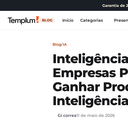
Garantia de 
Início
Categorias
Presen
BLOG
Blog
/
IA
Inteligênci
Empresas P
Ganhar Prod
Inteligênci
Gi correa
11 de maio de 2026