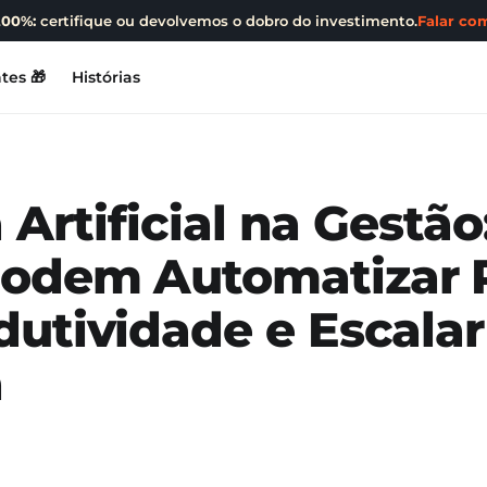
200%:
certifique ou devolvemos o dobro do investimento.
Falar com
tes 🎁
Histórias
a Artificial na Gestã
odem Automatizar P
utividade e Escala
a