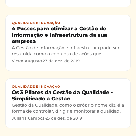
gestão de resultado
QUALIDADE E INOVAÇÃO
4 Passos para otimizar a Gestão de
Informação e Infraestrutura da sua
empresa
A Gestão de Informação e Infraestrutura pode ser
resumida como o conjunto de ações que
promovem os recursos necessários para a melhoria
Victor Augusto
·
27 de dez. de 2019
contínua da Gestão da Qualidade, sendo possível
assim entender melhor o ambiente de trabalho,
equipamentos e informações necessárias para a
devida operação da organização.
QUALIDADE E INOVAÇÃO
Os 3 Pilares da Gestão da Qualidade -
Simplificado a Gestão
Gestão da Qualidade, como o próprio nome diz, é a
forma de controlar, dirigir e monitorar a qualidade
de um produto ou serviço de acordo com a
Juliana Campos
·
23 de dez. de 2019
necessidade do cliente, afim de garantir sua
satisfação e até mesmo superando as expectativas.
Para simplificar este conceito e mostrar como