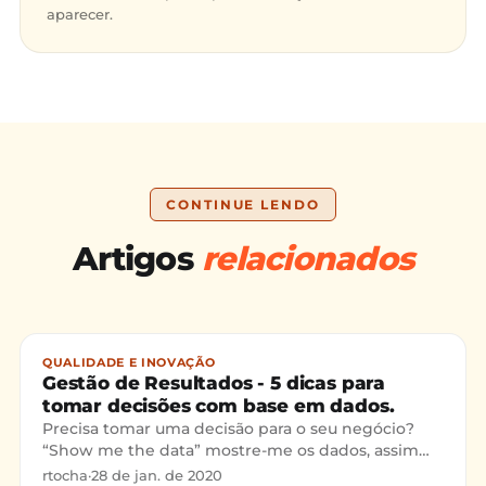
aparecer.
CONTINUE LENDO
Artigos
relacionados
QUALIDADE E INOVAÇÃO
Gestão de Resultados - 5 dicas para
tomar decisões com base em dados.
Precisa tomar uma decisão para o seu negócio?
“Show me the data” mostre-me os dados, assim
que a maioria das empresas tomam decisões, a
rtocha
·
28 de jan. de 2020