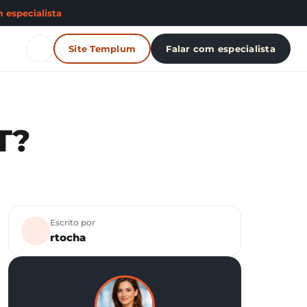
 especialista
Site Templum
Falar com especialista
T?
Escrito por
rtocha