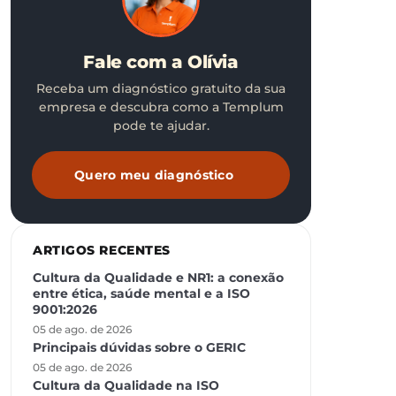
Fale com a Olívia
Receba um diagnóstico gratuito da sua
empresa e descubra como a Templum
pode te ajudar.
Quero meu diagnóstico
ARTIGOS RECENTES
Cultura da Qualidade e NR1: a conexão
entre ética, saúde mental e a ISO
9001:2026
05 de ago. de 2026
Principais dúvidas sobre o GERIC
05 de ago. de 2026
Cultura da Qualidade na ISO