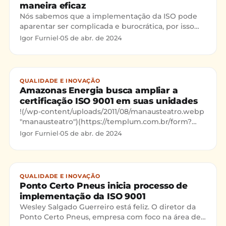
maneira eficaz
Nós sabemos que a implementação da ISO pode
aparentar ser complicada e burocrática, por isso
escrevermos neste post 3 dicas para a
Igor Furniel
·
05 de abr. de 2024
implementação desse Sistema de Gestão da
Qualidade!
QUALIDADE E INOVAÇÃO
Amazonas Energia busca ampliar a
certificação ISO 9001 em suas unidades
!(/wp-content/uploads/2011/08/manausteatro.webp
"manausteatro")(https://templum.com.br/form?
utmsource=blog&utmmedium=banner-ar
Igor Furniel
·
05 de abr. de 2024
QUALIDADE E INOVAÇÃO
Ponto Certo Pneus inicia processo de
implementação da ISO 9001
Wesley Salgado Guerreiro está feliz. O diretor da
Ponto Certo Pneus, empresa com foco na área de