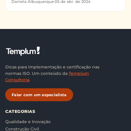
prestação de serviços de borracharia para
Daniela Albuquerque
·
05 de abr. de 2024
caminhões, tem a
Dicas para implementação e certificação nas
normas ISO. Um conteúdo da
Templum
Consultoria
.
Falar com um especialista
CATEGORIAS
Qualidade e Inovação
Construção Civil