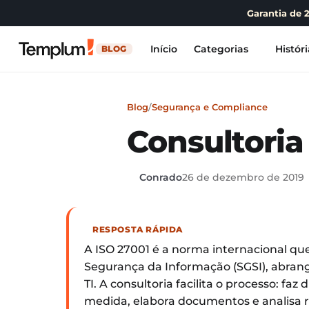
Garantia de 
Início
Categorias
Históri
BLOG
Blog
/
Segurança e Compliance
Consultoria
Conrado
26 de dezembro de 2019
RESPOSTA RÁPIDA
A ISO 27001 é a norma internacional q
Segurança da Informação (SGSI), abran
TI. A consultoria facilita o processo: f
medida, elabora documentos e analisa r