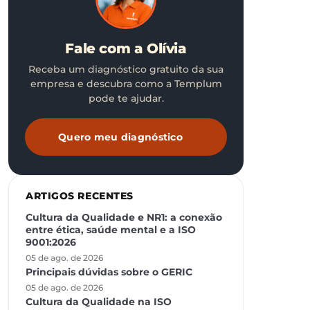
Fale com a Olívia
Receba um diagnóstico gratuito da sua
empresa e descubra como a Templum
pode te ajudar.
Quero meu diagnóstico
ARTIGOS RECENTES
Cultura da Qualidade e NR1: a conexão
entre ética, saúde mental e a ISO
9001:2026
05 de ago. de 2026
Principais dúvidas sobre o GERIC
05 de ago. de 2026
Cultura da Qualidade na ISO