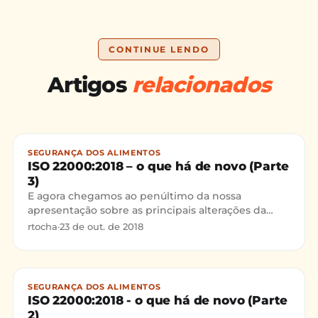
CONTINUE LENDO
Artigos
relacionados
SEGURANÇA DOS ALIMENTOS
ISO 22000:2018 – o que há de novo (Parte
3)
E agora chegamos ao penúltimo da nossa
apresentação sobre as principais alterações da
atualização ISO 22000. Hoje iremos comentar sobre
rtocha
·
23 de out. de 2018
os requisitos 8 - Operação e as características de
cada parte deste item.
SEGURANÇA DOS ALIMENTOS
ISO 22000:2018 - o que há de novo (Parte
2)