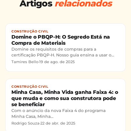
Artigos
relacionados
CONSTRUÇÃO CIVIL
Domine o PBQP-H: O Segredo Está na
Compra de Materiais
Domine os requisitos de compras para a
certificação PBQP-H. Nosso guia ensina a usar o
PSQ para qualificar fornecedores e passar na sua
Tamires Bello
·
19 de ago. de 2025
auditoria sem susto
CONSTRUÇÃO CIVIL
Minha Casa, Minha Vida ganha Faixa 4: o
que muda e como sua construtora pode
se beneficiar
Com o anúncio da nova Faixa 4 do programa
Minha Casa, Minha
Vida(https://g1.globo.com/economia/noticia/2025/04/16/
Rodrigo Souza
·
22 de abr. de 2025
casa-minha-vida-veja-como-ficam-as-