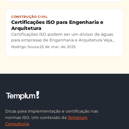
CONSTRUÇÃO CIVIL
Certificações ISO para Engenharia e
Arquitetura
Certificações ISO podem ser um divisor de águas
para empresas de Engenharia e Arquitetura Veja
como elas ajudam no crescimento e como dar o
Rodrigo Souza
·
25 de mar. de 2025
primeiro passo.
Dicas para implementação e certificação nas
normas ISO. Um conteúdo da
Templum
Consultoria
.