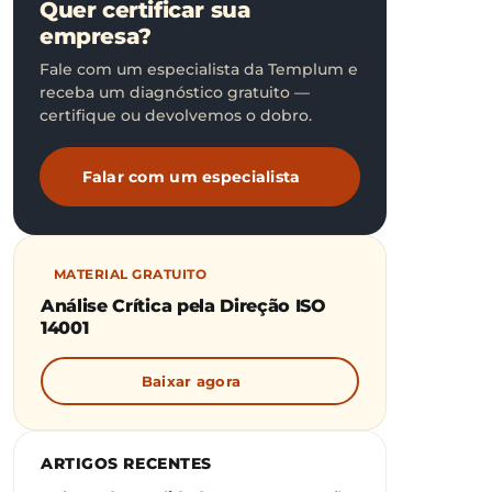
Quer certificar sua
empresa?
Fale com um especialista da Templum e
receba um diagnóstico gratuito —
certifique ou devolvemos o dobro.
Falar com um especialista
MATERIAL GRATUITO
Análise Crítica pela Direção ISO
14001
Baixar agora
ARTIGOS RECENTES