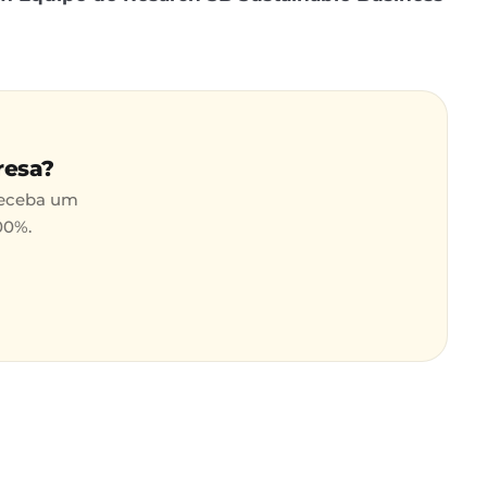
resa?
receba um
00%.