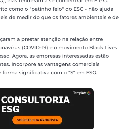
G), elas tenderam a se concentrar em E e G.
crito como o "patinho feio" do ESG - não ajuda
ceis de medir do que os fatores ambientais e de
çaram a prestar atenção na relação entre
ronavírus (COVID-19) e o movimento Black Lives
sso. Agora, as empresas interessadas estão
es. Incorpore as vantagens comerciais
e forma significativa com o "S" em ESG.