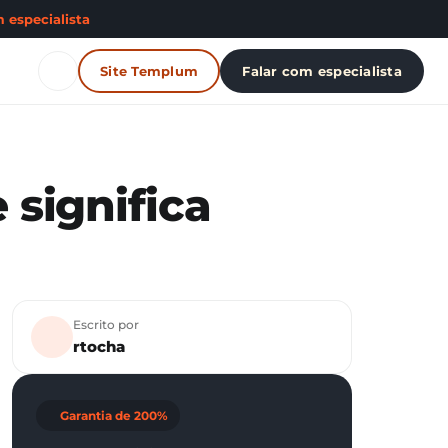
 especialista
Site Templum
Falar com especialista
 significa
Escrito por
rtocha
Garantia de 200%