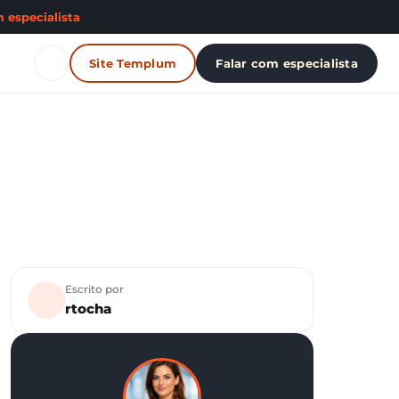
 especialista
Site Templum
Falar com especialista
Escrito por
rtocha