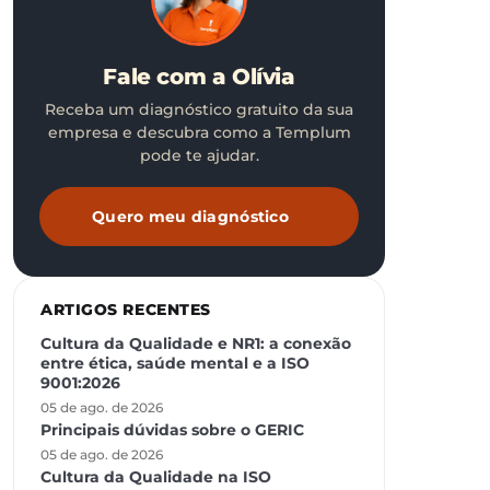
Fale com a Olívia
Receba um diagnóstico gratuito da sua
empresa e descubra como a Templum
pode te ajudar.
Quero meu diagnóstico
ARTIGOS RECENTES
Cultura da Qualidade e NR1: a conexão
entre ética, saúde mental e a ISO
9001:2026
05 de ago. de 2026
Principais dúvidas sobre o GERIC
05 de ago. de 2026
Cultura da Qualidade na ISO