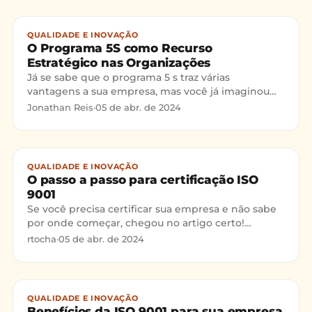
QUALIDADE E INOVAÇÃO
O Programa 5S como Recurso
Estratégico nas Organizações
Já se sabe que o programa 5 s traz várias
vantagens a sua empresa, mas você já imaginou
que ele também pode ser um aliado para a sua
Jonathan Reis
·
05 de abr. de 2024
estratégia competitiva? Entenda neste post!
QUALIDADE E INOVAÇÃO
O passo a passo para certificação ISO
9001
Se você precisa certificar sua empresa e não sabe
por onde começar, chegou no artigo certo!
Continue lendo para conferir o passo a passo para
rtocha
·
05 de abr. de 2024
certificação
QUALIDADE E INOVAÇÃO
Benefícios da ISO 9001 para sua empresa