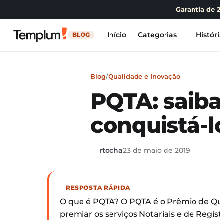
Garantia de 
Início
Categorias
Históri
BLOG
Blog
/
Qualidade e Inovação
PQTA: saiba
conquistá-l
rtocha
23 de maio de 2019
RESPOSTA RÁPIDA
O que é PQTA? O PQTA é o Prêmio de Qua
premiar os serviços Notariais e de Regi