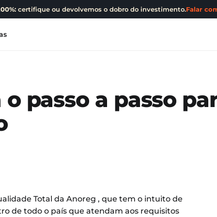
200%:
certifique ou devolvemos o dobro do investimento.
Falar com
as
 o passo a passo pa
o
lidade Total da Anoreg , que tem o intuito de
stro de todo o país que atendam aos requisitos