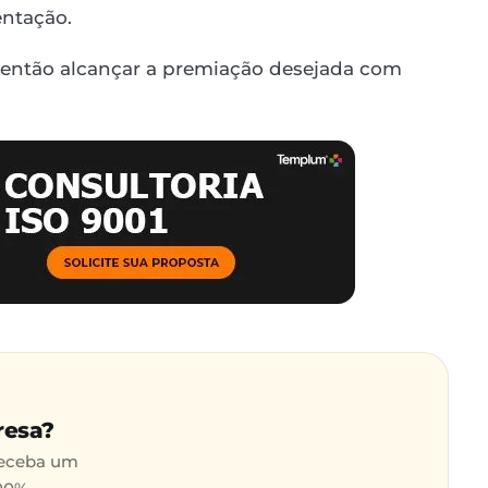
ntação.
 então alcançar a premiação desejada com
resa?
receba um