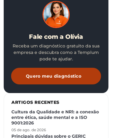
Fale com a Olívia
Receba um diagnóstico gratuito da sua
empresa e descubra como a Templum
pode te ajudar.
Quero meu diagnóstico
ARTIGOS RECENTES
Cultura da Qualidade e NR1: a conexão
entre ética, saúde mental e a ISO
9001:2026
05 de ago. de 2026
Principais dúvidas sobre o GERIC