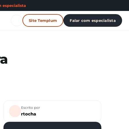
 especialista
Site Templum
Falar com especialista
ra
Escrito por
rtocha