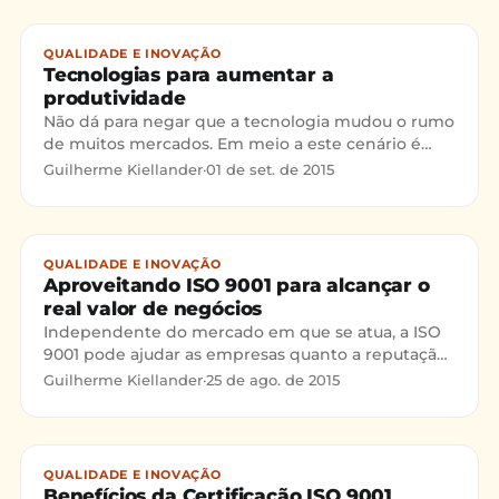
QUALIDADE E INOVAÇÃO
Tecnologias para aumentar a
produtividade
Não dá para negar que a tecnologia mudou o rumo
de muitos mercados. Em meio a este cenário é
possível observar que muitas empresas ainda
Guilherme Kiellander
·
01 de set. de 2015
deixam de lado o investimento nestes recursos,
por ainda considerarem um fator desnecessário
para o foco de seus negócios.
QUALIDADE E INOVAÇÃO
Aproveitando ISO 9001 para alcançar o
real valor de negócios
Independente do mercado em que se atua, a ISO
9001 pode ajudar as empresas quanto a reputação,
vantagem sobre a concorrência, além da conquista
Guilherme Kiellander
·
25 de ago. de 2015
e fidelização de seus clientes. Apesar destas
preocupações, são poucos os empresários que
buscam se diferenciar e melhorar a qualidade de
seus processos afim de obter melhores resultados.
QUALIDADE E INOVAÇÃO
Justamente por isso, que iremos discorrer sobre
Benefícios da Certificação ISO 9001