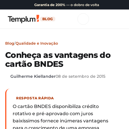
Garantia de 200%
— o dobro de volta
BLOG
Blog
/
Qualidade e Inovação
Conheça as vantagens do
cartão BNDES
Guilherme Kiellander
08 de setembro de 2015
RESPOSTA RÁPIDA
O cartão BNDES disponibiliza crédito
rotativo e pré-aprovado com juros
baixíssimos fornece inúmeras vantagens
para o crescimento de uma empresa.