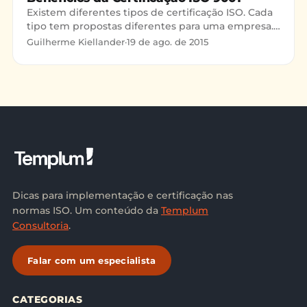
como a ISO 9001 pode ser este fator diferencial de
Existem diferentes tipos de certificação ISO. Cada
mercado.
tipo tem propostas diferentes para uma empresa.
Independente disso, todas contemplam o objetivo
Guilherme Kiellander
·
19 de ago. de 2015
de introduzir reformas, arrumar o que não está
certo e incentivar a organização rumo à
modernização administrativa.
Dicas para implementação e certificação nas
normas ISO. Um conteúdo da
Templum
Consultoria
.
Falar com um especialista
CATEGORIAS