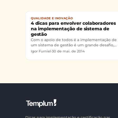
QUALIDADE E INOVAÇÃO
4 dicas para envolver colaboradores
na implementação de sistema de
gestão
Com o apoio de todos é a implementação de
um sistema de gestão é um grande desafio,
sem eles é um sonho distante...
Igor Furniel
·
30 de mai. de 2014
Dicas para implementação e certificação nas