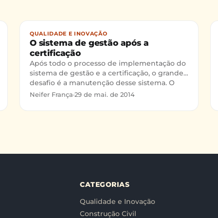
QUALIDADE E INOVAÇÃO
O sistema de gestão após a
certificação
Após todo o processo de implementação do
sistema de gestão e a certificação, o grande
desafio é a manutenção desse sistema. O
acompanhamento contínuo, a at
Neifer França
·
29 de mai. de 2014
CATEGORIAS
Qualidade e Inovação
Construção Civil