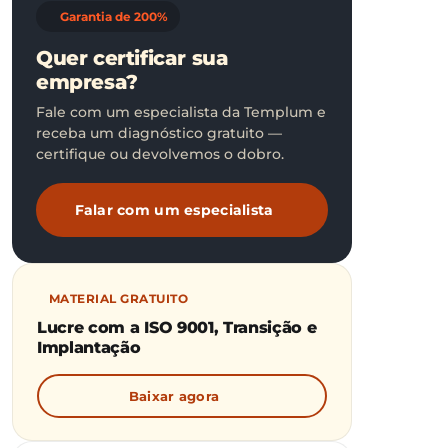
Garantia de 200%
Quer certificar sua
empresa?
Fale com um especialista da Templum e
receba um diagnóstico gratuito —
certifique ou devolvemos o dobro.
Falar com um especialista
MATERIAL GRATUITO
Lucre com a ISO 9001, Transição e
Implantação
Baixar agora