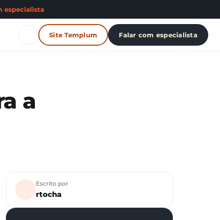
 especialista
Site Templum
Falar com especialista
ra a
Escrito por
rtocha