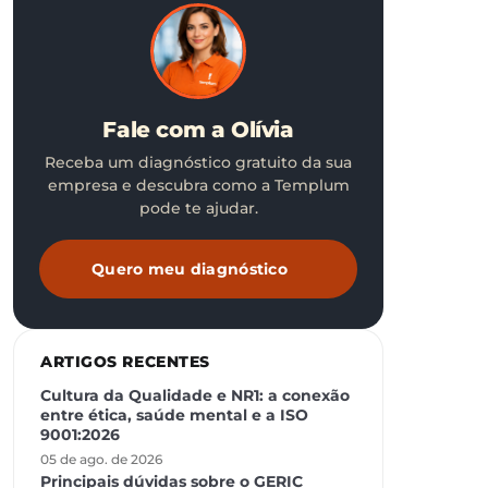
Fale com a Olívia
Receba um diagnóstico gratuito da sua
empresa e descubra como a Templum
pode te ajudar.
Quero meu diagnóstico
ARTIGOS RECENTES
Cultura da Qualidade e NR1: a conexão
entre ética, saúde mental e a ISO
9001:2026
05 de ago. de 2026
Principais dúvidas sobre o GERIC