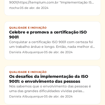
9001(https://templum.com.br "Implementação ISO
9001") não está restrita a um único tipo de
rtocha
·
05 de abr. de 2024
organização. Tanto empresas quanto divers
QUALIDADE E INOVAÇÃO
Celebre e promova a certificação ISO
9001
Conquistar a certificação ISO 9001 com certeza foi
um trabalho árduo e longo. Então, nada melhor do
que promovê-la entre seus clientes, fornecedores
Daniela Albuquerque
·
05 de abr. de 2024
e funcionários.
QUALIDADE E INOVAÇÃO
Os desafios da implementação da ISO
9001: o envolvimento das pessoas
Nós sabemos que o envolvimento das pessoas é
uma das grandes dificuldades vividas pelas
empresas. Neste post falamos como driblar esse
Daniela Albuquerque
·
05 de abr. de 2024
problema.