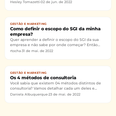
dessa ferramenta e como ela pode te auxiliar na
Hesley Tomazetti
·
02 de jun. de 2022
etapa de
GESTÃO E MARKETING
Como definir o escopo do SGI da minha
empresa?
Quer aprender a definir o escopo do SGI da sua
empresa e não sabe por onde começar? Então
continue lendo esse texto! O que é um escopo?
rtocha
·
31 de mai. de 2022
Projetos e produtos
GESTÃO E MARKETING
Os 4 métodos de consultoria
Você sabia que existem 04 métodos distintos de
consultoria? Vamos detalhar cada um deles e
entender as diferenças que existem: O primeiro, é
Daniela Albuquerque
·
23 de mai. de 2022
o MÉTODO TRADI