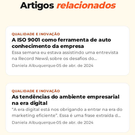
Artigos
relacionados
QUALIDADE E INOVAÇÃO
A ISO 9001 como ferramenta de auto
conhecimento da empresa
Essa semana eu estava assistindo uma entrevista
na Record News\ sobre os desafios do
empreendedorismo no Brasil e o entrevistado
Daniela Albuquerque
·
05 de abr. de 2024
(Ladmir Carvalho – Diretor
QUALIDADE E INOVAÇÃO
As tendências do ambiente empresarial
na era digital
“A era digital está nos obrigando a entrar na era do
marketing eficiente”. Essa é uma frase extraída de
um artigo de Philip Kotler (considerado a maior
Daniela Albuquerque
·
05 de abr. de 2024
aut