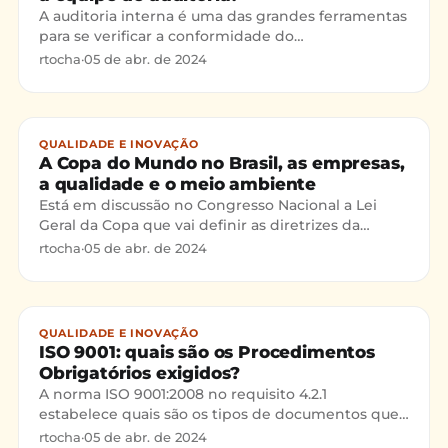
A auditoria interna é uma das grandes ferramentas
para se verificar a conformidade do
SGQ(https://certificacaoiso.com.br/e-sgq/) em
rtocha
·
05 de abr. de 2024
relação aos requisitos
QUALIDADE E INOVAÇÃO
A Copa do Mundo no Brasil, as empresas,
a qualidade e o meio ambiente
Está em discussão no Congresso Nacional a Lei
Geral da Copa que vai definir as diretrizes da
realização desse evento esportivo que vai
rtocha
·
05 de abr. de 2024
acontecer no Brasil
QUALIDADE E INOVAÇÃO
ISO 9001: quais são os Procedimentos
Obrigatórios exigidos?
A norma ISO 9001:2008 no requisito 4.2.1
estabelece quais são os tipos de documentos que
devem estar presentes no Sistema de Gestão da
rtocha
·
05 de abr. de 2024