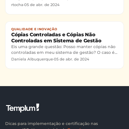
Empresas (PMEs) que mais crescem no Brasil”,
rtocha
·
05 de abr. de 2024
desenvolvida pela Deloitte
QUALIDADE E INOVAÇÃO
Cópias Controladas e Cópias Não
Controladas em Sistema de Gestão
Eis uma grande questão: Posso manter cópias não
controladas em meu sistema de gestão? O caso é
polêmico, então vamos analisar o que diz a norma
Daniela Albuquerque
·
05 de abr. de 2024
ISO 9001:20
Dicas para implementação e certificação nas