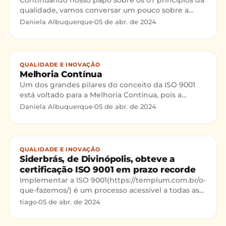
Continuando nosso papo sobre os 07 princípios da
qualidade, vamos conversar um pouco sobre a
abordagem de processos. Vamos analisar o que a
Daniela Albuquerque
·
05 de abr. de 2024
norma diz sobre este princípio e qual a
importância desta abordagem para uma
organização.
QUALIDADE E INOVAÇÃO
Melhoria Contínua
Um dos grandes pilares do conceito da ISO 9001
está voltado para a Melhoria Contínua, pois a
evolução é intrínseca à história do ser humano.
Daniela Albuquerque
·
05 de abr. de 2024
Afinal, como a empresa quer crescer e evoluir se
não existe uma política fundamentada em
melhorar continuamente a qualidade dos seus
serviços
QUALIDADE E INOVAÇÃO
Siderbrás, de Divinópolis, obteve a
certificação ISO 9001 em prazo recorde
Implementar a ISO 9001(https://templum.com.br/o-
que-fazemos/) é um processo acessível a todas as
organizações, independente do setor de atuação,
tiago
·
05 de abr. de 2024
tamanho e