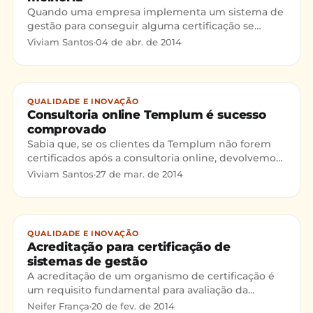
Quando uma empresa implementa um sistema de
gestão para conseguir alguma certificação se
depara com não conformidades às normas. Isso é
Viviam Santos
·
04 de abr. de 2014
normal. Porém, com
QUALIDADE E INOVAÇÃO
Consultoria online Templum é sucesso
comprovado
Sabia que, se os clientes da Templum não forem
certificados após a consultoria online, devolvemos
o dinheiro? O melhor é que nunca tivemos que
Viviam Santos
·
27 de mar. de 2014
devolver o d
QUALIDADE E INOVAÇÃO
Acreditação para certificação de
sistemas de gestão
A acreditação de um organismo de certificação é
um requisito fundamental para avaliação da
competência deste serviço. O órgão acreditador
Neifer França
·
20 de fev. de 2014